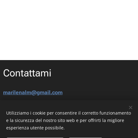
Contattami
marilenalm@gmail.com
Seguimi su Istagram
Utilizziamo i cookie per consentire il corretto funzionamento
e la sicurezza del nostro sito web e per offrirti la migliore
© COPYRIGHT MARILENA LA MANTIA - TUTTI I DIRITTI RISERVATI
esperienza utente possibile.